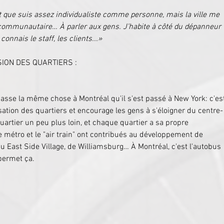
st que suis assez individualiste comme personne, mais la ville me 
communautaire… À parler aux gens. J’habite à côté du dépanneur 
onnais le staff, les clients...»
SION DES QUARTIERS :
e passe la même chose à Montréal qu'il s'est passé à New York: c'es
lisation des quartiers et encourage les gens à s'éloigner du centre-
quartier un peu plus loin, et chaque quartier a sa propre 
e métro et le "air train" ont contribués au développement de 
 East Side Village, de Williamsburg… À Montréal, c'est l'autobus 
 permet ça.