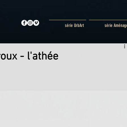
série UrbArt
série Aménag
oux - l'athée