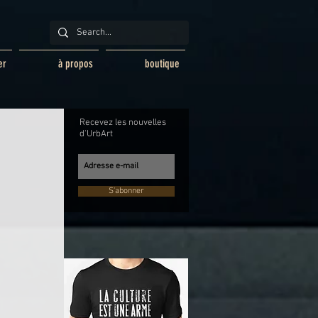
er
à propos
boutique
Recevez les nouvelles
d'UrbArt
S'abonner