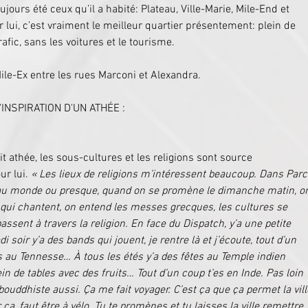
ujours été ceux qu’il a habité: Plateau, Ville-Marie, Mile-End et 
 lui, c’est vraiment le meilleur quartier présentement: plein de 
afic, sans les voitures et le tourisme.
Mile-Ex entre les rues Marconi et Alexandra.
INSPIRATION D'UN ATHÉE :
 athée, les sous-cultures et les religions sont source 
ur lui. 
« Les lieux de religions m’intéressent beaucoup. Dans Parc
ns au monde ou presque, quand on se promène le dimanche matin, o
qui chantent, on entend les messes grecques, les cultures se 
ssent à travers la religion. En face du Dispatch, y’a une petite 
 soir y’a des bands qui jouent, je rentre là et j’écoute, tout d’un 
es au Tennesse… À tous les étés y’a des fêtes au Temple indien 
lein de tables avec des fruits… Tout d’un coup t’es en Inde. Pas loin 
ouddhiste aussi. Ça me fait voyager. C’est ça que ça permet la vill
 ça, faut être à vélo. Tu te promènes et tu laisses la ville remettre 