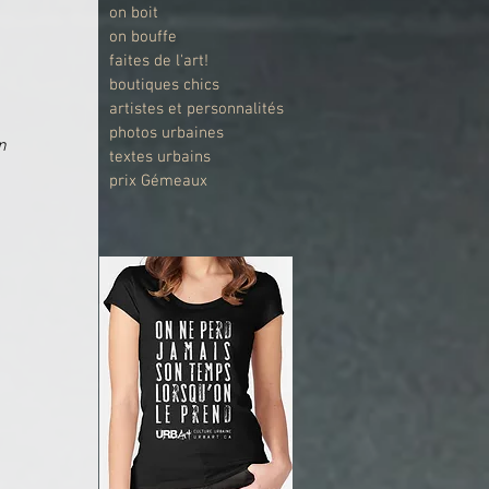
on boit
on bouffe
faites de l'art!
boutiques chics
artistes et personnalités
photos urbaines
n 
textes urbains
prix Gémeaux