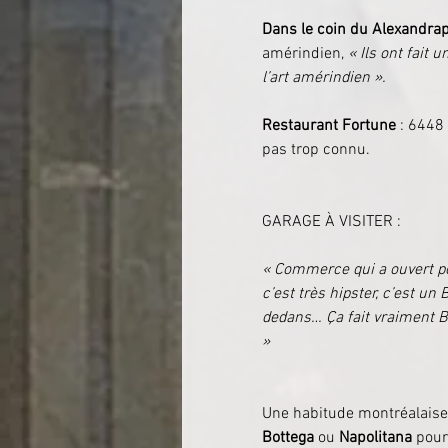
Dans le coin du 
Alexandrap
amérindien, 
« Ils ont fait
l’art amérindien ».
Restaurant Fortune
 : 6448
pas trop connu.
GARAGE À VISITER :
« Commerce qui a ouvert pou
c’est très hipster, c’est un 
dedans… Ça fait vraiment Be
»
Une habitude montréalaise 
Bottega
 ou 
Napolitana
 pour