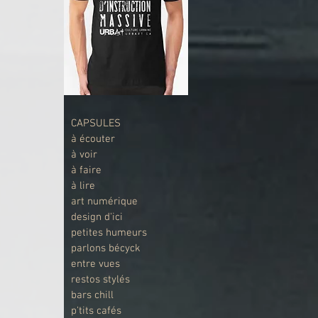
CAPSULES
à écouter
à voir
à faire
à lire
art numérique
design d'ici
petites humeurs
parlons bécyck
entre vues
restos stylés
bars chill
p'tits cafés