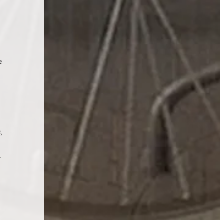
e 
, 
… 