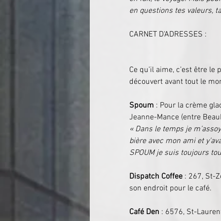
en questions tes valeurs, ta
CARNET D'ADRESSES :
Ce qu’il aime, c’est être le
découvert avant tout le mo
Spoum
 : Pour la crème gla
Jeanne-Mance (entre Beaub
« Dans le temps je m’assoy
bière avec mon ami et y’ava
SPOUM je suis toujours tout 
Dispatch Coffee
 : 267, St-Z
son endroit pour le café.
Café Den
 : 6576, St-Lauren