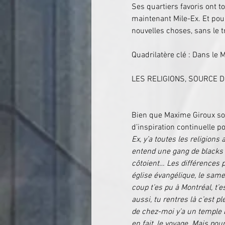
Ses quartiers favoris ont to
maintenant Mile-Ex. Et pour
nouvelles choses, sans le tr
Quadrilatère clé : Dans le 
LES RELIGIONS, SOURCE D'
Bien que Maxime Giroux soit
d’inspiration continuelle po
Ex, y’a toutes les religio
entend une gang de blacks 
côtoient… Les différences pa
église évangélique, le samedi
coup t’es pu à Montréal, t’
aussi, tu rentres là c’est p
de chez-moi y’a un temple b
en fait, le voyage. Mais pour