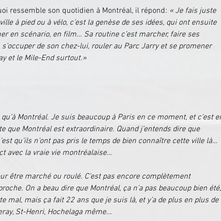
i ressemble son quotidien à Montréal, il répond: 
« Je fais juste 
lle à pied ou à vélo, c’est la genèse de ses idées, qui ont ensuite 
mer en scénario, en film… Sa routine c’est marcher, faire ses 
 s’occuper de son chez-lui, rouler au Parc Jarry et se promener 
ay et le Mile-End surtout.»
e qu’à Montréal. Je suis beaucoup à Paris en ce moment, et c’est e
e que Montréal est extraordinaire. Quand j’entends dire que 
’est qu’ils n’ont pas pris le temps de bien connaître cette ville là… 
ct avec la vraie vie montréalaise…
 pour être marché ou roulé. C’est pas encore complètement 
proche. On a beau dire que Montréal, ça n’a pas beaucoup bien été,
te mal, mais ça fait 22 ans que je suis là, et y’a de plus en plus de 
lleray, St-Henri, Hochelaga même...