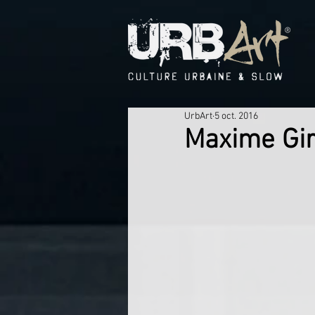
UrbArt
5 oct. 2016
Maxime Gir