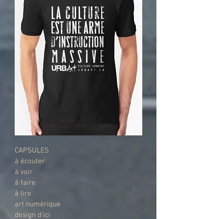
CAPSULES
à écouter
à voir
à faire
à lire
art numérique
design d'ici