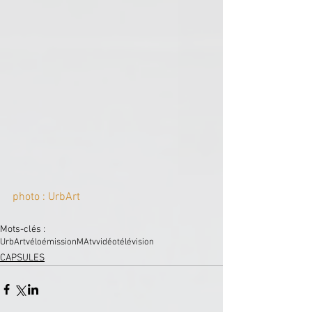
photo : UrbArt
Mots-clés :
UrbArt
vélo
émission
MAtv
vidéo
télévision
CAPSULES