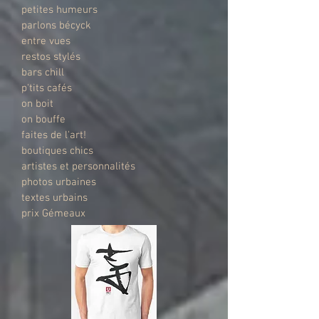
petites humeurs
parlons bécyck
entre vues
restos stylés
bars chill
p'tits cafés
on boit
on bouffe
faites de l'art!
boutiques chics
artistes et personnalités
photos urbaines
textes urbains
prix Gémeaux