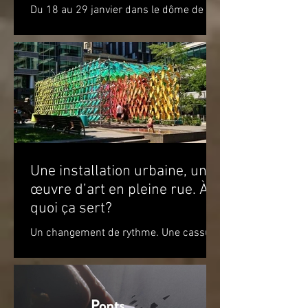
Molécule dans le cercle
Du 18 au 29 janvier dans le dôme de la
polaire
Satosphère La Société des arts
technologiques [SAT] est heureuse de
présenter l’expérience...
Une installation urbaine, une
œuvre d’art en pleine rue. À
quoi ça sert?
Un changement de rythme. Une cassure
par rapport à l’environnement. Un
apaisement à la vue de ce jeu de
couleurs. Un sourire. Le simple...