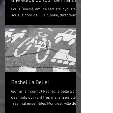
une étape du tour de France!
Louis Bouglé, ami de l'artiste, cycliste
sous le nom de L. B. Spoke, directeur de
"Simpson" pour la France Toulouse-
Lautrec 1898 (huile...
Rachel La Belle!
(sur un air connu) Rachel, la belle Sont
des mots qui vont très mal ensembles
Très mal ensembles Montréal, ville de
vélo? Peut-être...