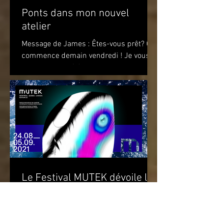
Ponts dans mon nouvel
atelier
Message de James : Êtes-vous prêt? Ça
commence demain vendredi ! Je vous
attends pour célébrer le premier
anniversaire du recueil de...
Le Festival MUTEK dévoile la
programmation gratuite de sa
22e édition