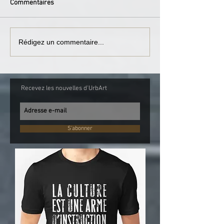
Commentaires
Rédigez un commentaire...
Recevez les nouvelles d'UrbArt
S'abonner