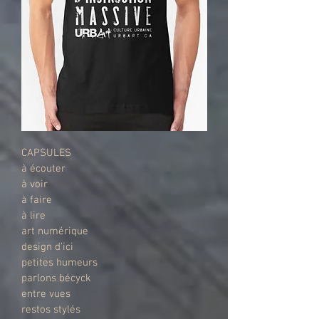
CAPSULES
à écouter
à voir
à faire
à lire
art numérique
design d'ici
petites humeurs
parlons bécyck
entre vues
restos stylés