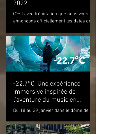
2022
C'est avec trépidation que nous vous
annonçons officiellement les dates de
notre prochaine édition. Nous vous
attendons du 22 au 28 août...
-22.7°C. Une expérience
immersive inspirée de
l'aventure du musicien
Molécule dans le cercle
Du 18 au 29 janvier dans le dôme de la
polaire
Satosphère La Société des arts
technologiques [SAT] est heureuse de
présenter l’expérience...