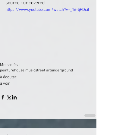
source : uncovered
https://www.youtube.com/watch?v=_16-tjFDciI
Mots-clés :
peinture
house music
street art
underground
à écouter
à voir