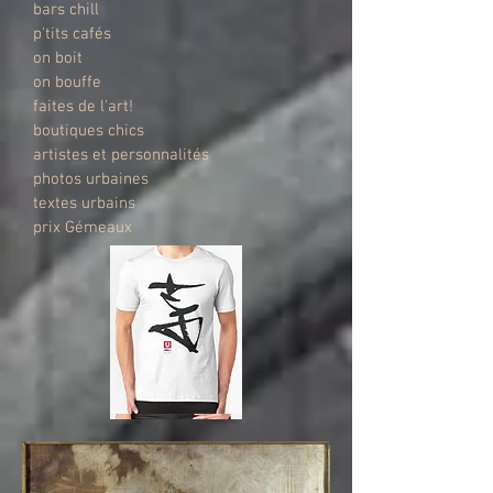
bars chill
p'tits cafés
on boit
on bouffe
faites de l'art!
boutiques chics
artistes et personnalités
photos urbaines
textes urbains
prix Gémeaux