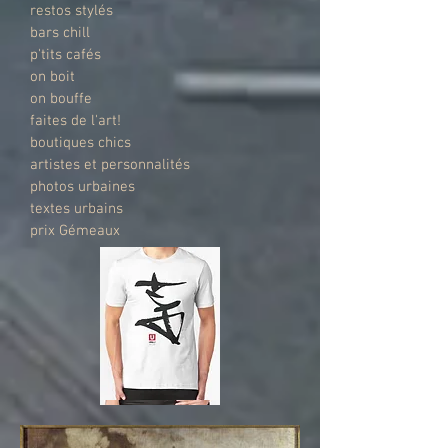
restos stylés
bars chill
p'tits cafés
on boit
on bouffe
faites de l'art!
boutiques chics
artistes et personnalités
photos urbaines
textes urbains
prix Gémeaux