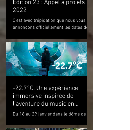
Édition 23 : Appel à projets
2022
C'est avec trépidation que nous vous
annonçons officiellement les dates de
notre prochaine édition. Nous vous
attendons du 22 au 28 août...
-22.7°C. Une expérience
immersive inspirée de
l'aventure du musicien
Molécule dans le cercle
Du 18 au 29 janvier dans le dôme de la
polaire
Satosphère La Société des arts
technologiques [SAT] est heureuse de