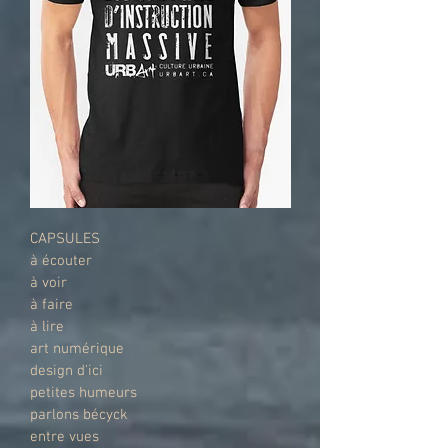
CAPSULES
à écouter
à voir
à faire
à lire
art numérique
design d'ici
petites humeurs
parlons bécyck
entre vues