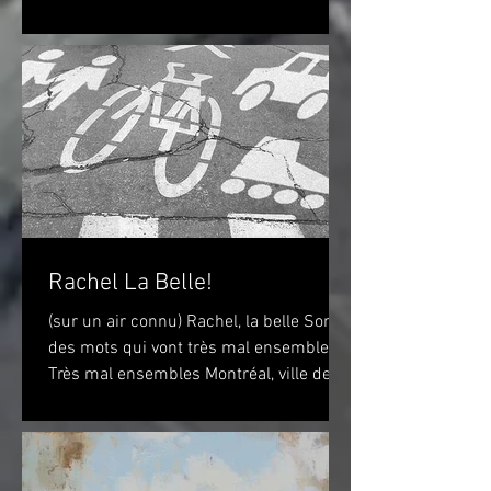
"Simpson" pour la France Toulouse-
Lautrec 1898 (huile...
Rachel La Belle!
(sur un air connu) Rachel, la belle Sont
des mots qui vont très mal ensembles
Très mal ensembles Montréal, ville de
vélo? Peut-être...