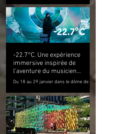
attendons du 22 au 28 août...
-22.7°C. Une expérience
immersive inspirée de
l'aventure du musicien
Molécule dans le cercle
Du 18 au 29 janvier dans le dôme de la
polaire
Satosphère La Société des arts
technologiques [SAT] est heureuse de
présenter l’expérience...