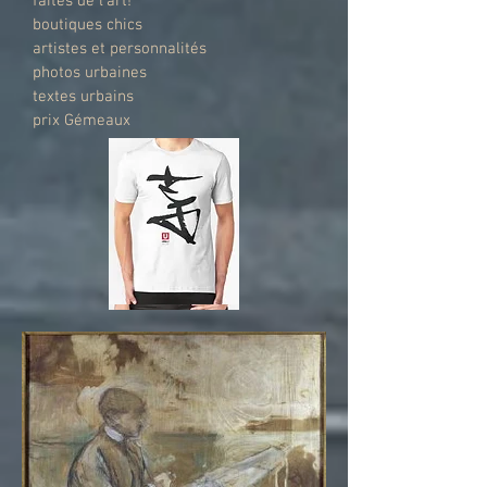
faites de l'art!
boutiques chics
artistes et personnalités
photos urbaines
textes urbains
prix Gémeaux