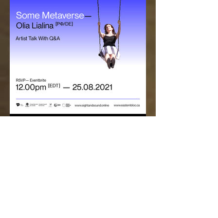
Festival SIGHT + SOUND
présenté par Eastern Bloc, se
poursuit jusqu'au 31 août.
D écouvrez l'exposition Some Universe :
Internet Spaces in a Postdigital World en
ligne gratuite sur
www.sightandsound.online Ajout au...