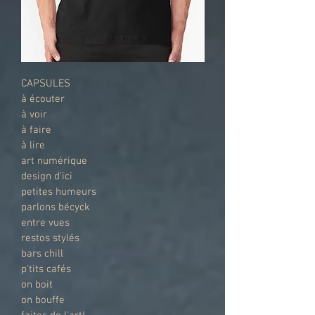
CAPSULES
à écouter
à voir
à faire
à lire
art numérique
design d'ici
petites humeurs
parlons bécyck
entre vues
restos stylés
bars chill
p'tits cafés
on boit
on bouffe