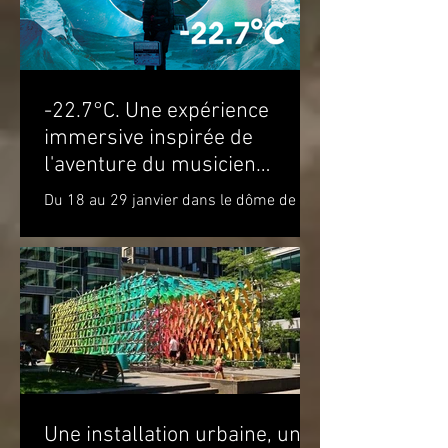
-22.7°C. Une expérience
immersive inspirée de
l'aventure du musicien
Molécule dans le cercle
Du 18 au 29 janvier dans le dôme de la
polaire
Satosphère La Société des arts
technologiques [SAT] est heureuse de
présenter l’expérience...
Une installation urbaine, une