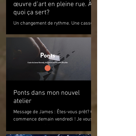
œuvre d’art en pleine rue. À
quoi ça sert?
Un changement de rythme. Une cassure
par rapport à l’environnement. Un
apaisement à la vue de ce jeu de
couleurs. Un sourire. Le simple...
Ponts dans mon nouvel
atelier
Message de James : Êtes-vous prêt? Ça
commence demain vendredi ! Je vous
attends pour célébrer le premier
anniversaire du recueil de...