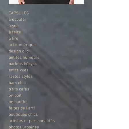
CAPSULES
à écouter
à voir
à faire
à lire
art numérique
design d'ici
petites humeurs
parlons bécyck
entre vues
restos stylés
bars chill
p'tits cafés
on boit
on bouffe
faites de l'art!
boutiques chics
artistes et personnalités
photos urbaines