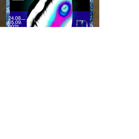
Le Festival MUTEK dévoile la
programmation gratuite de sa
22e édition
Performances sur une scène extérieure
et parcours d’œuvres d’art à travers
Montréal Du 20 août au 5 septembre
2021 Du mardi 24 août au...