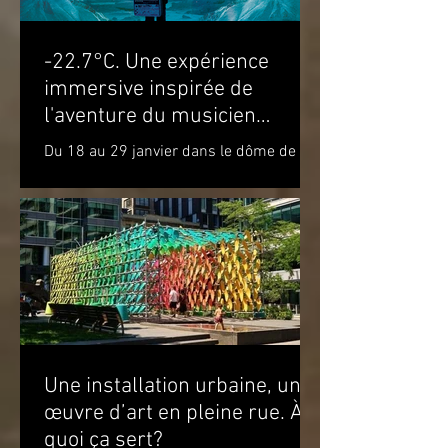
-22.7°C. Une expérience
immersive inspirée de
l'aventure du musicien
Molécule dans le cercle
Du 18 au 29 janvier dans le dôme de la
polaire
Satosphère La Société des arts
technologiques [SAT] est heureuse de
présenter l’expérience...
Une installation urbaine, une
œuvre d’art en pleine rue. À
quoi ça sert?