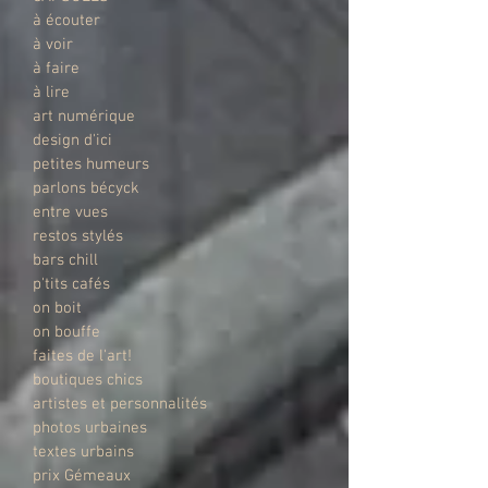
à écouter
à voir
à faire
à lire
art numérique
design d'ici
petites humeurs
parlons bécyck
entre vues
restos stylés
bars chill
p'tits cafés
on boit
on bouffe
faites de l'art!
boutiques chics
artistes et personnalités
photos urbaines
textes urbains
prix Gémeaux