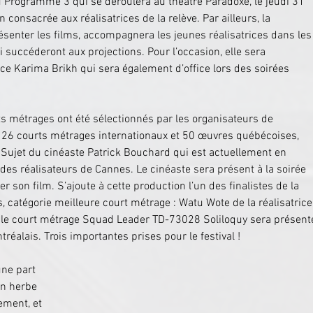
 Programme 3 qui se déroulera au théâtre Paradoxe, le jeudi 31 
consacrée aux réalisatrices de la relève. Par ailleurs, la 
senter les films, accompagnera les jeunes réalisatrices dans les
 succéderont aux projections. Pour l’occasion, elle sera 
e Karima Brikh qui sera également d’office lors des soirées 
 métrages ont été sélectionnés par les organisateurs de 
 26 courts métrages internationaux et 50 œuvres québécoises, 
e Sujet du cinéaste Patrick Bouchard qui est actuellement en 
des réalisateurs de Cannes. Le cinéaste sera présent à la soirée 
r son film. S’ajoute à cette production l’un des finalistes de la 
, catégorie meilleure court métrage : Watu Wote de la réalisatrice
 le court métrage Squad Leader TD-73028 Soliloquy sera présent
éalais. Trois importantes prises pour le festival !
une part 
n herbe 
ement, et 