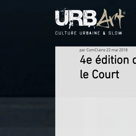
par ComClaire
22 mai 2018
4e édition 
le Court