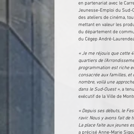
en partenariat avec le Carr
Jeunesse-Emploi du Sud-O
des ateliers de cinéma, tou
mettant en valeur les prod
du département de commun
du Cégep André-Laurende
« Je me réjouis que cette 4
quartiers de l’Arrondisseme
programmation est riche en
consacrée aux familles, et 
nombre, voilà une approche 
dans le Sud-Ouest »,
 a ten
exécutif de la Ville de Montr
« Depuis ses débuts, le Fes
ravir. Nous y avons fait de
La place faite aux jeunes e
a précisé Anne-Marie Sigou