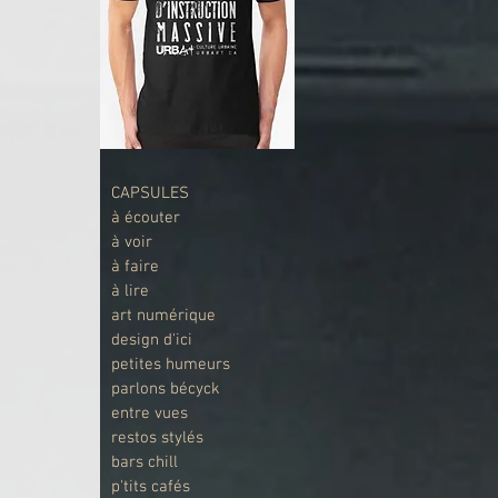
CAPSULES
à écouter
à voir
à faire
à lire
art numérique
design d'ici
petites humeurs
parlons bécyck
entre vues
restos stylés
bars chill
p'tits cafés