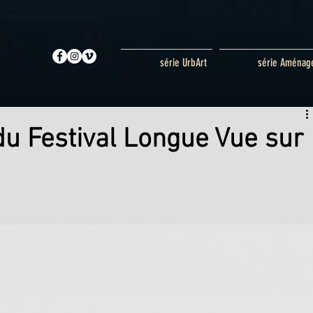
série UrbArt
série Aménag
du Festival Longue Vue sur