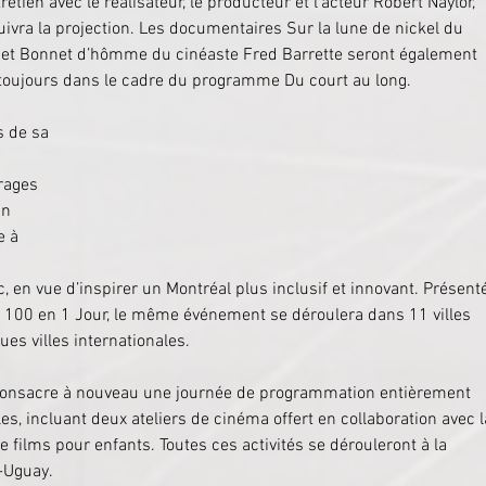
tien avec le réalisateur, le producteur et l’acteur Robert Naylor, 
ivra la projection. Les documentaires Sur la lune de nickel du 
b et Bonnet d’hômme du cinéaste Fred Barrette seront également 
, toujours dans le cadre du programme Du court au long.
s de sa 
rages 
n 
 à 
c, en vue d’inspirer un Montréal plus inclusif et innovant. Présent
e 100 en 1 Jour, le même événement se déroulera dans 11 villes 
es villes internationales.
al consacre à nouveau une journée de programmation entièrement 
es, incluant deux ateliers de cinéma offert en collaboration avec l
films pour enfants. Toutes ces activités se dérouleront à la 
-Uguay.