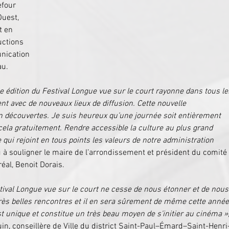
efour 
uest, 
t en 
uctions 
ication 
au.
e édition du Festival Longue vue sur le court rayonne dans tous le
nt avec de nouveaux lieux de diffusion. Cette nouvelle 
 découvertes. Je suis heureux qu’une journée soit entièrement 
cela gratuitement. Rendre accessible la culture au plus grand 
qui rejoint en tous points les valeurs de notre administration 
u à souligner le maire de l’arrondissement et président du comité 
éal, Benoit Dorais.  
tival Longue vue sur le court ne cesse de nous étonner et de nous
 très belles rencontres et il en sera sûrement de même cette année
st unique et constitue un très beau moyen de s’initier au cinéma »
in, conseillère de Ville du district Saint-Paul–Émard–Saint-Henri