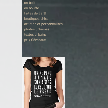
on boit
on bouffe
faites de l'art!
 
boutiques chics
artistes et personnalités
photos urbaines
textes urbains
prix Gémeaux