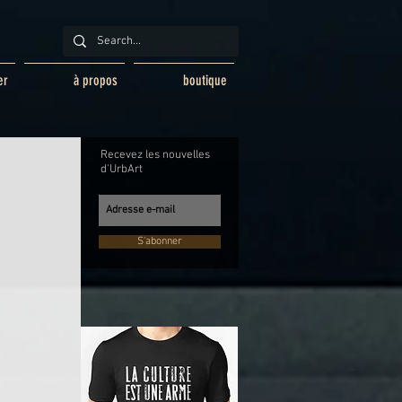
er
à propos
boutique
Recevez les nouvelles
d'UrbArt
S'abonner