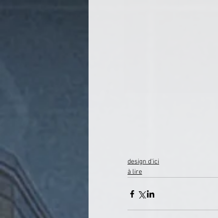
design d'ici
à lire