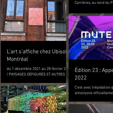
Carrières, au nord du 
Royal, à Montréal, sur la
e
e-
L’art s’affiche chez Ubisoft
Montréal
du 1 décembre 2021 au 28 février 2022
Édition 23 : Appe
! PAYSAGES DÉFIGURÉS ET AUTRES
2022
OBJETS (DISFIGURED LANDSCAPES
AND OTHER OBJECTS) de l'artiste...
C'est avec trépidation
 22
annonçons officielleme
notre prochaine éditio
attendons du 22 au 28 a