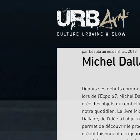
par Leslibraires.ca
8 juil. 2018
Michel Dalla
Depuis ses débuts comme 
lors de l'Expo 67, Michel Da
crée des objets qui embell
notre quotidien. Le livre Mi
Dallaire, de l'idée à l'objet 
permet de découvrir le pro
créatif foisonnant et rigou