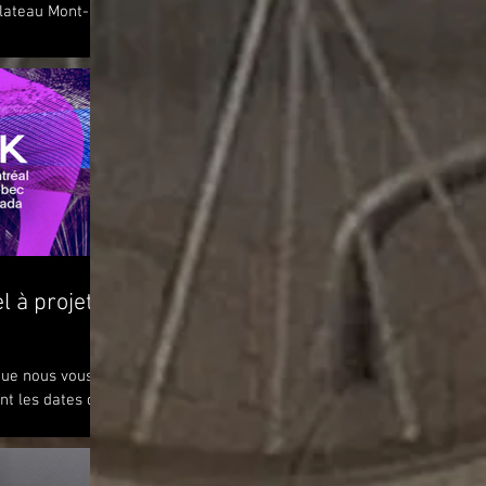
Plateau Mont-
 piste...
l à projets
 que nous vous
nt les dates de
n. Nous vous
oût...