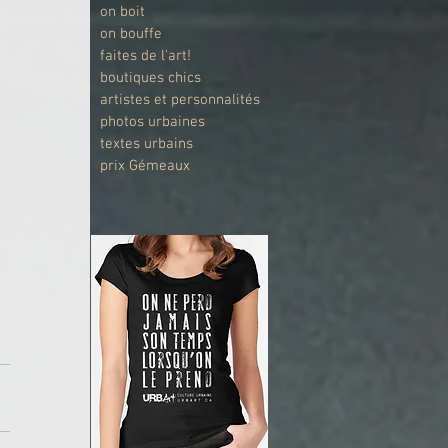
on boit
on bouffe
faites de l'art!
boutiques chics
artistes et personnalités
photos urbaines
textes urbains
prix Gémeaux