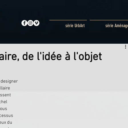
série UrbArt
série Aménag
ire, de l'idée à l'objet
designer 
llaire 
issent 
chel 
nous 
cessus 
reux du 