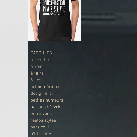
CAPSULES
à écouter
à voir
à faire
à lire
art numérique
design d'ici
petites humeurs
parlons bécyck
entre vues
restos stylés
bars chill
p'tits cafés