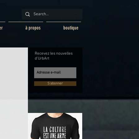
er
à propos
boutique
Recevez les nouvelles
d'UrbArt
S'abonner