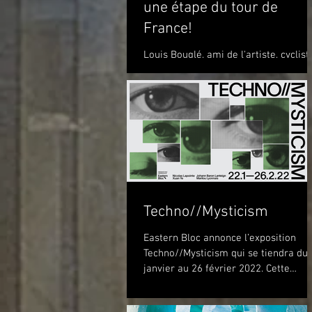
une étape du tour de
France!
Louis Bouglé, ami de l'artiste, cyclist
sous le nom de L. B. Spoke, directeur
de "Simpson" pour la France Toulous
Lautrec 1898 (huile...
Techno//Mysticism
Eastern Bloc annonce l’exposition
Techno//Mysticism qui se tiendra du
janvier au 26 février 2022. Cette
exposition marquera...