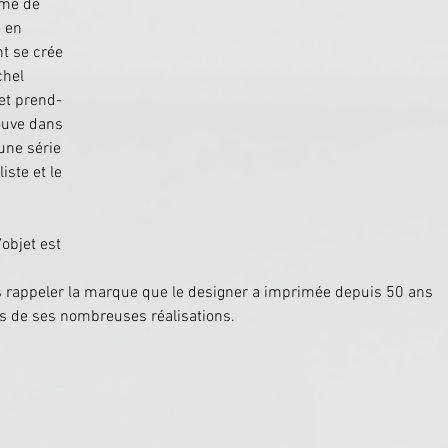
ume de 
 en 
t se crée 
chel 
et prend-
ouve dans 
une série 
iste et le 
'objet est 
s rappeler la marque que le designer a imprimée depuis 50 ans 
ais de ses nombreuses réalisations.