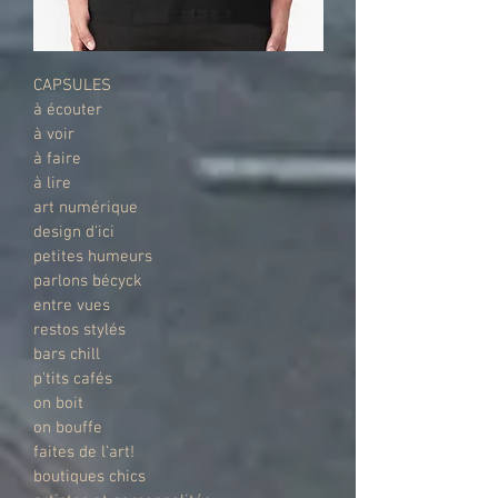
CAPSULES
à écouter
à voir
à faire
à lire
art numérique
design d'ici
petites humeurs
parlons bécyck
entre vues
restos stylés
bars chill
p'tits cafés
on boit
on bouffe
faites de l'art!
boutiques chics