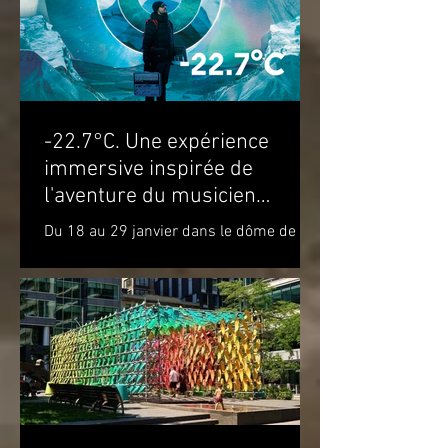
-22.7°C. Une expérience
immersive inspirée de
l'aventure du musicien
Molécule dans le cercle
Du 18 au 29 janvier dans le dôme de la
polaire
Satosphère La Société des arts
technologiques [SAT] est heureuse de
présenter l’expérience...