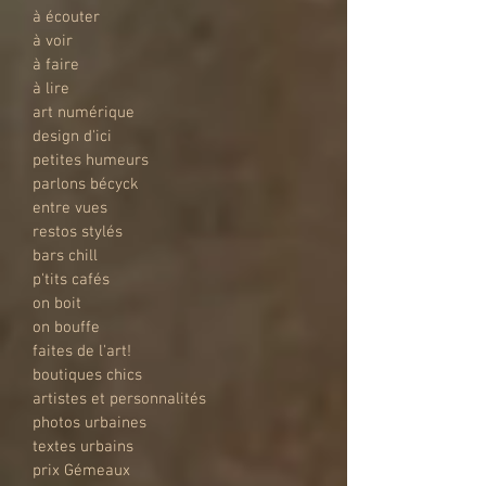
à écouter
à voir
à faire
à lire
art numérique
design d'ici
petites humeurs
parlons bécyck
entre vues
restos stylés
bars chill
p'tits cafés
on boit
on bouffe
faites de l'art!
boutiques chics
artistes et personnalités
photos urbaines
textes urbains
prix Gémeaux