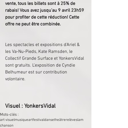
vente, tous les billets sont à 25% de 
rabais! Vous avez jusqu’au 9 avril 23h59 
pour profiter de cette réduction! Cette 
offre ne peut être combinée.
Les spectacles et expositions d'Ariel & 
les Va-Nu-Pieds, Kate Ramsden, le 
Collectif Grande Surface et YonkersVidal 
sont gratuits. L'exposition de Cyndie 
Belhumeur est sur contribution 
volontaire.
Visuel : YonkersVidal
Mots-clés :
art visuel
musique
art
festival
danse
theâtre
relève
slam
chanson