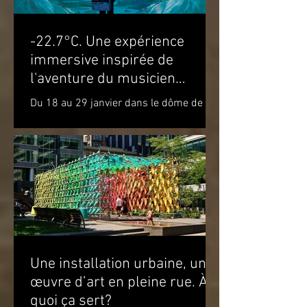
-22.7°C. Une expérience
immersive inspirée de
l'aventure du musicien
Molécule dans le cercle
Du 18 au 29 janvier dans le dôme de la
polaire
Satosphère La Société des arts
technologiques [SAT] est heureuse de
présenter l’expérience...
Une installation urbaine, une
œuvre d’art en pleine rue. À
quoi ça sert?