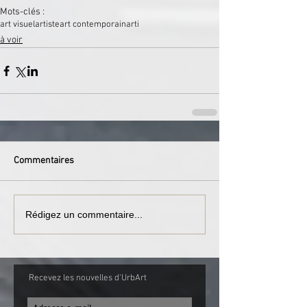
Mots-clés :
art visuel
artiste
art contemporain
arti
à voir
Commentaires
Rédigez un commentaire...
Recevez les nouvelles d'UrbArt