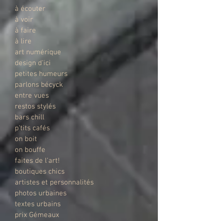
à écouter
à voir
à faire
à lire
art numérique
design d'ici
petites humeurs
parlons bécyck
entre vues
restos stylés
bars chill
p'tits cafés
on boit
on bouffe
faites de l'art!
boutiques chics
artistes et personnalités
photos urbaines
textes urbains
prix Gémeaux