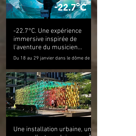
-22.7°C. Une expérience
immersive inspirée de
l'aventure du musicien
Molécule dans le cercle
Du 18 au 29 janvier dans le dôme de la
polaire
Satosphère La Société des arts
technologiques [SAT] est heureuse de
présenter l’expérience...
Une installation urbaine, une