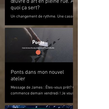
œuvre d’art en pleine rue. À
quoi ça sert?
Un changement de rythme. Une cassure
par rapport à l’environnement. Un
apaisement à la vue de ce jeu de
couleurs. Un sourire. Le simple...
Ponts dans mon nouvel
atelier
Message de James : Êtes-vous prêt? Ça
commence demain vendredi ! Je vous
attends pour célébrer le premier
anniversaire du recueil de...