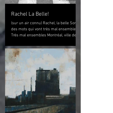
Rachel La Belle!
(sur un air connu) Rachel, la belle Sont
des mots qui vont très mal ensembles
Très mal ensembles Montréal, ville de
vélo? Peut-être...