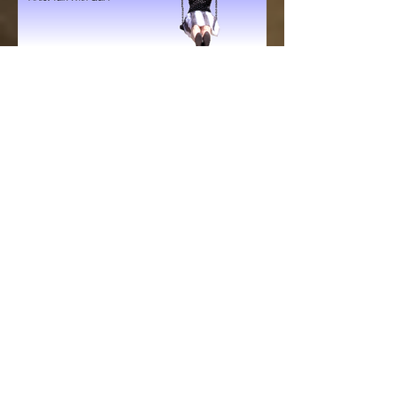
Festival SIGHT + SOUND
présenté par Eastern Bloc, se
poursuit jusqu'au 31 août.
D écouvrez l'exposition Some Universe :
Internet Spaces in a Postdigital World en
ligne gratuite sur
www.sightandsound.online Ajout au...