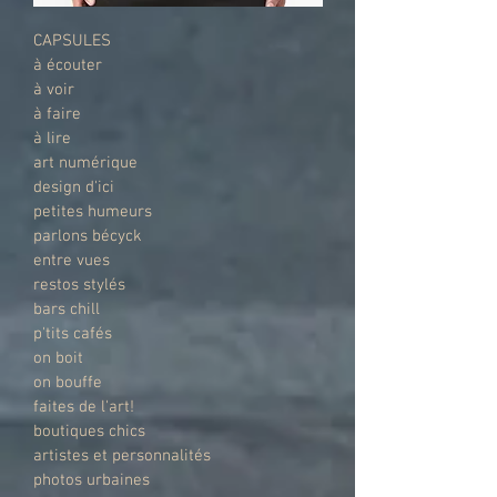
CAPSULES
à écouter
à voir
à faire
à lire
art numérique
design d'ici
petites humeurs
parlons bécyck
entre vues
restos stylés
bars chill
p'tits cafés
on boit
on bouffe
faites de l'art!
boutiques chics
artistes et personnalités
photos urbaines