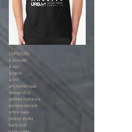
CAPSULES
à écouter
à voir
à faire
à lire
art numérique
design d'ici
petites humeurs
parlons bécyck
entre vues
restos stylés
bars chill
p'tits cafés