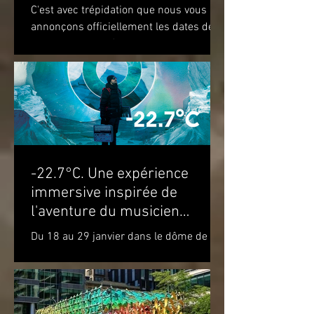
C'est avec trépidation que nous vous
annonçons officiellement les dates de
notre prochaine édition. Nous vous
attendons du 22 au 28 août...
-22.7°C. Une expérience
immersive inspirée de
l'aventure du musicien
Molécule dans le cercle
Du 18 au 29 janvier dans le dôme de la
polaire
Satosphère La Société des arts
technologiques [SAT] est heureuse de
présenter l’expérience...