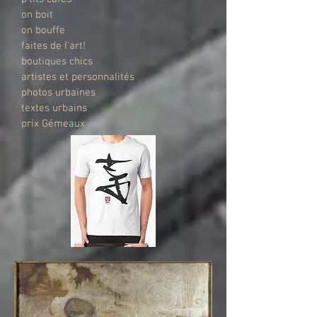
on boit
on bouffe
faites de l'art!
boutiques chics
artistes et personnalités
photos urbaines
textes urbains
prix Gémeaux