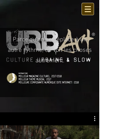
Parce qu'on se déplace
à un
autre rythme,
on voit les choses
autrement.