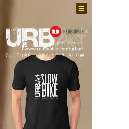
...et plus encore :
www.redbubble.com/urbart