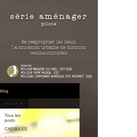
série aménager
pilote
Se réaproprier les lieux.
La mutation urbaine de districts
techno-culturels
blog
on boit
Tous les
posts
CAPSULES