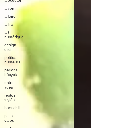
à écouter
à voir
à faire
à lire
art
numérique
design
d'ici
petites
humeurs
parlons
bécyck
entre
vues
restos
stylés
bars chill
p'tits
cafés