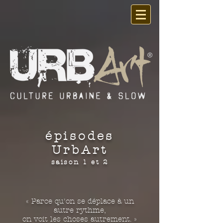
épisodes
UrbArt
saison 1 et 2
« Parce qu'on se déplace à un
autre rythme,
on voit les choses autrement. »