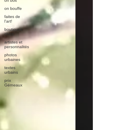
on boit
on bouffe
faites de
l'art!
boutiques
chics
artistes et
personnalités
photos
urbaines
textes
urbains
prix
Gémeaux