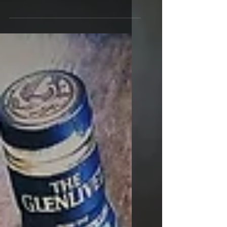
​ ​Tsé, quand c'est gris dehors, pis
qu'il pleuvine pas trop
sérieusement, juste assez pour
nous flanquer la déprime... Ben
c'est le...