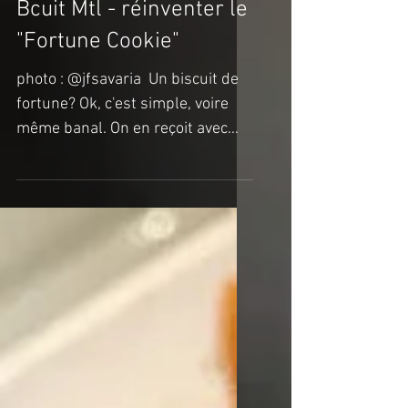
design d'ici
Bcuit Mtl - réinventer le
"Fortune Cookie"
photo : @jfsavaria ​​ ​​Un biscuit de
fortune? Ok, c'est simple, voire
même banal. On en reçoit avec
notre commande de mets chinois
et on...