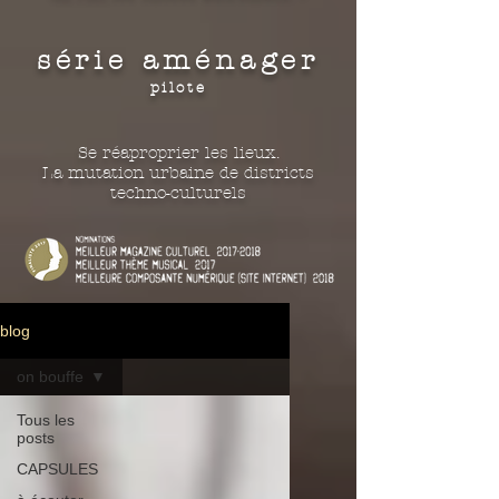
série aménager
pilote
Se réaproprier les lieux.
La mutation urbaine de districts
techno-culturels
blog
on bouffe
Tous les
posts
CAPSULES