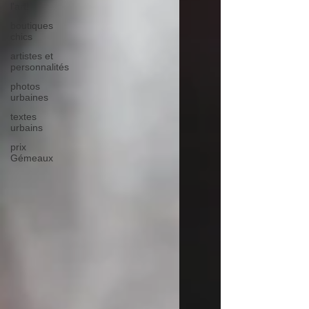
l'art!
boutiques
chics
artistes et
personnalités
photos
urbaines
textes
urbains
prix
Gémeaux