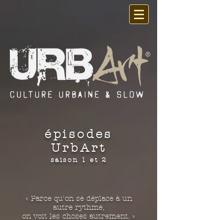
épisodes
UrbArt
saison 1 et 2
« Parce qu'on se déplace à un
autre rythme,
on voit les choses autrement. »