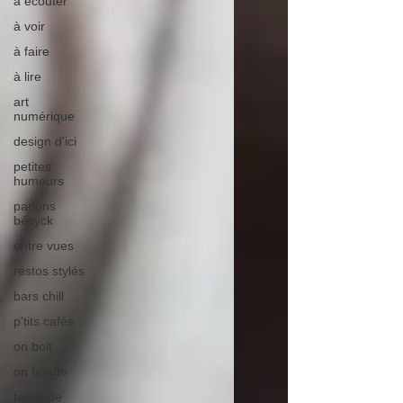
à écouter
à voir
à faire
à lire
art
numérique
design d'ici
petites
humeurs
parlons
bécyck
entre vues
restos stylés
bars chill
p'tits cafés
on boit
on bouffe
faites de