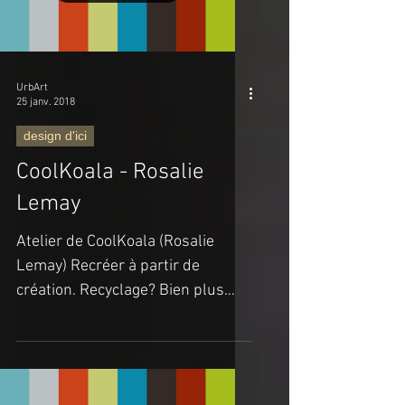
Load video
UrbArt
25 janv. 2018
design d'ici
CoolKoala - Rosalie
Lemay
Atelier de CoolKoala (Rosalie
Lemay) Recréer à partir de
création. Recyclage? Bien plus
que cela. Rosalie Lemay
déconstruit les...