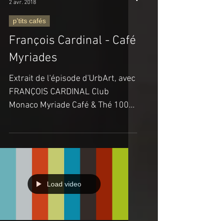
saison 1 - épisode 3
2 avr. 2018
p'tits cafés
François Cardinal - Café
Myriades
Extrait de l'épisode d'UrbArt, avec
FRANÇOIS CARDINAL Club
Monaco Myriade Café & Thé 1000
rue Sainte Catherine Ouest
Montréal, Québec ...
Load video