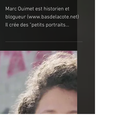
Marc Ouimet
Marc Ouimet est historien et
blogueur (www.basdelacote.net)
Il crée des "petits portraits
historico-maganés de la faune
déglinguée du...