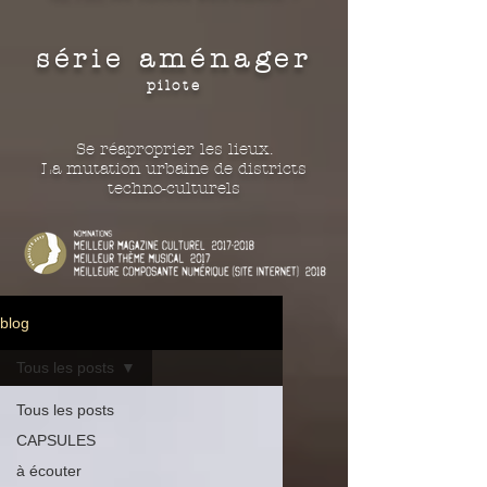
série aménager
pilote
Se réaproprier les lieux.
La mutation urbaine de districts
techno-culturels
blog
Tous les posts
Tous les posts
CAPSULES
à écouter