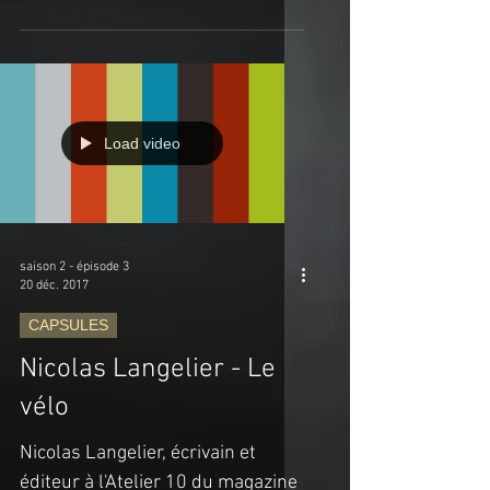
Frédérique Marseille, de 1001
fesses. Ce projet pose un regard
direct et...
Load video
saison 2 - épisode 3
20 déc. 2017
CAPSULES
Nicolas Langelier - Le
vélo
Nicolas Langelier, écrivain et