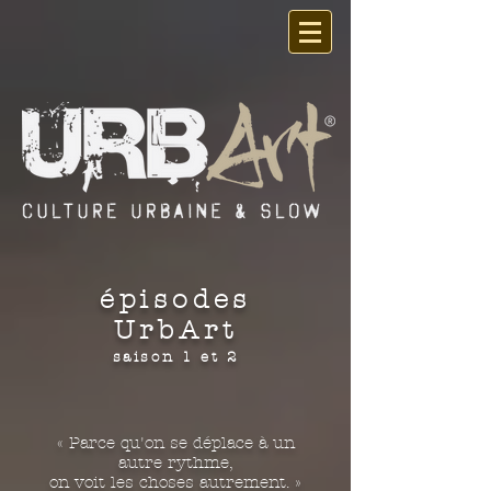
épisodes
UrbArt
saison 1 et 2
« Parce qu'on se déplace à un
autre rythme,
on voit les choses autrement. »