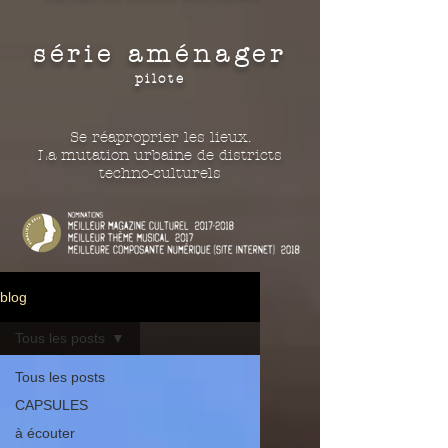
série aménager
pilote
Se réaproprier les lieux.
La mutation urbaine de districts
techno-culturels
blog
Tous les posts
Tous les posts
CAPSULES
à écouter