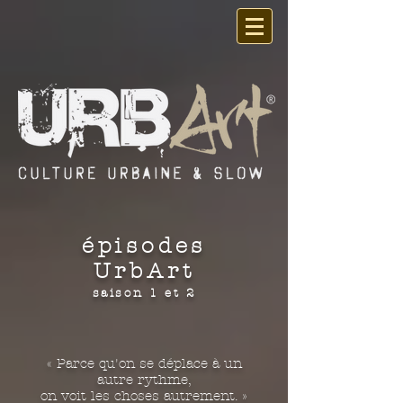
épisodes
UrbArt
saison 1 et 2
« Parce qu'on se déplace à un
autre rythme,
on voit les choses autrement. »