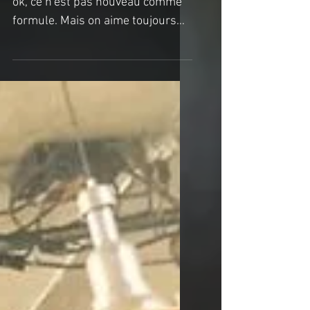
Richmond
photos : UrbArt ​​Un brunch? Bon
ok, ce n'est pas nouveau comme
formule. Mais on aime toujours
ça. Surtout un lendemain de
veille... Un...