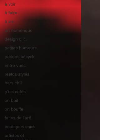
à voir
à faire
à lire
art numérique
design d'ici
petites humeurs
parlons bécyck
entre vues
restos stylés
bars chill
p'tits cafés
on boit
on bouffe
faites de l'art!
boutiques chics
artistes et