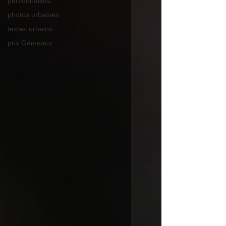
personnalités
photos urbaines
textes urbains
prix Gémeaux