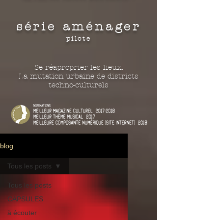
série aménager
pilote
Se réaproprier les lieux.
La mutation urbaine de districts
techno-culturels
blog
Tous les posts
Tous les posts
CAPSULES
à écouter