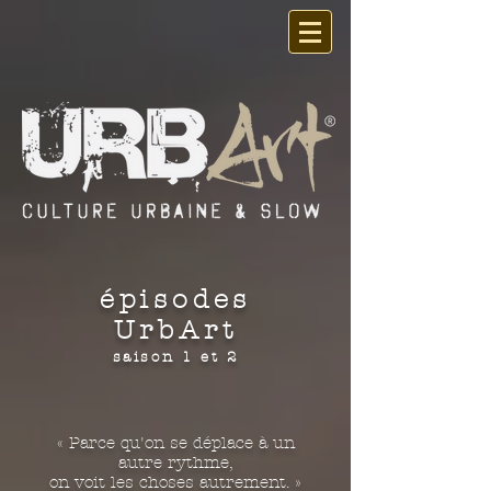
épisodes
UrbArt
saison 1 et 2
« Parce qu'on se déplace à un
autre rythme,
on voit les choses autrement. »