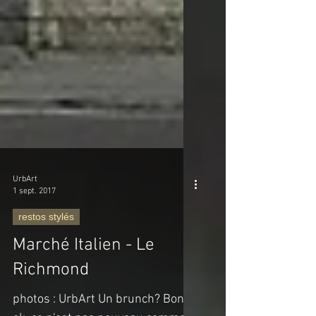
UrbArt
1 sept. 2017
restos stylés
Marché Italien - Le