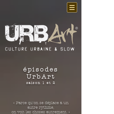
épisodes
UrbArt
saison 1 et 2
« Parce qu'on se déplace à un
autre rythme,
on voit les choses autrement. »