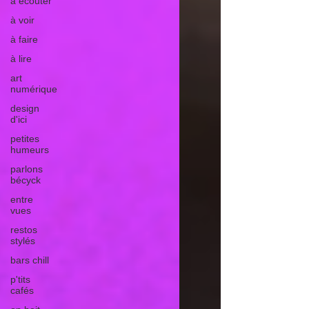
à écouter
à voir
à faire
à lire
art
numérique
design
d'ici
petites
humeurs
parlons
bécyck
entre
vues
restos
stylés
bars chill
p'tits
cafés