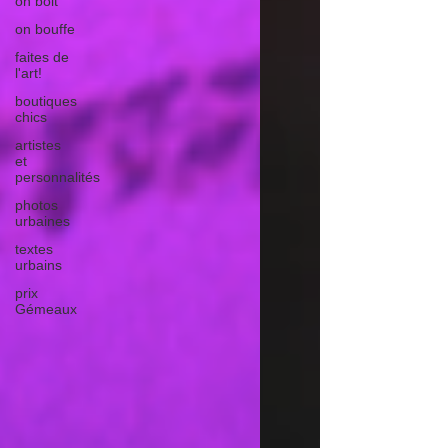
on boit
on bouffe
faites de
l'art!
boutiques
chics
artistes
et
personnalités
photos
urbaines
textes
urbains
prix
Gémeaux