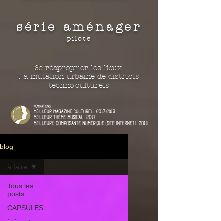
série aménager
pilote
Se réaproprier les lieux.
La mutation urbaine de districts
techno-culturels
blog
à faire
Tous les
posts
CAPSULES