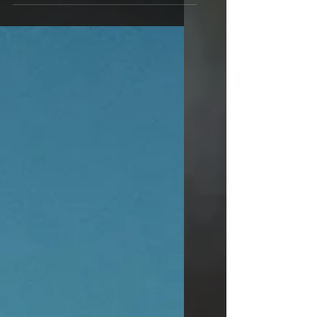
vendredi ! Je vous attends pour
célébrer le premier anniversaire
du recueil de...