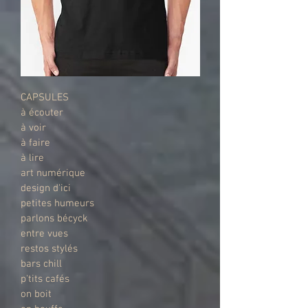
CAPSULES
à écouter
à voir
à faire
à lire
art numérique
design d'ici
petites humeurs
parlons bécyck
entre vues
restos stylés
bars chill
p'tits cafés
on boit