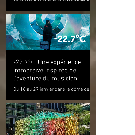
notre prochaine édition. Nous vous
attendons du 22 au 28 août...
-22.7°C. Une expérience
immersive inspirée de
l'aventure du musicien
Molécule dans le cercle
Du 18 au 29 janvier dans le dôme de la
polaire
Satosphère La Société des arts
technologiques [SAT] est heureuse de
présenter l’expérience...