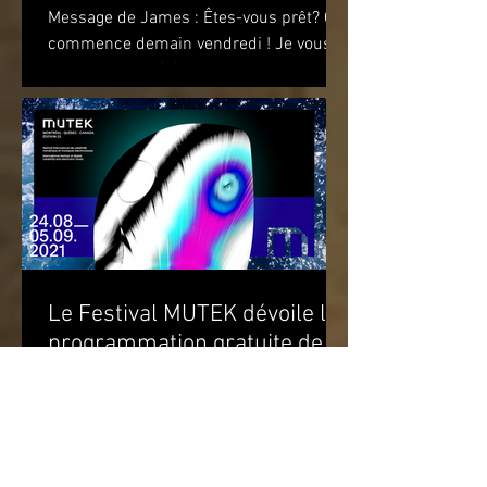
Message de James : Êtes-vous prêt? Ça
commence demain vendredi ! Je vous
attends pour célébrer le premier
anniversaire du recueil de...
Le Festival MUTEK dévoile la
programmation gratuite de sa
22e édition
Performances sur une scène extérieure
et parcours d’œuvres d’art à travers
Montréal Du 20 août au 5 septembre