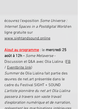
écouvrez l'exposition 
Some Universe : 
Internet Spaces in a Postdigital World
 en 
ligne gratuite sur 
www.sightandsound.online
Ajout au programme
 : le 
mercredi 25 
août à 12h -
Some Metaverse
 - 
Discussion et Q&A avec Olia Lialina  (
FB
/ 
Eventbrite link
)
Summer
 de Olia Lialina fait partie des 
œuvres de net.art présentée dans le 
cadre du Festival SIGHT + SOUND
L'artiste pionnière du net art Olia Lialina 
passera à travers son vaste travail 
d'exploration numérique et de narration, 
présentant les machinations intérieures 