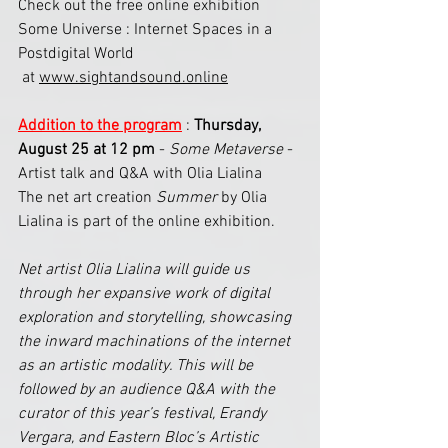
Check out the free online exhibition 
Some Universe : Internet Spaces in a 
Postdigital World
 at 
www.sightandsound.online
Addition to the program
 : 
Thursday, 
August 25 at 12 pm
 - 
Some Metaverse
 - 
Artist talk and Q&A with Olia Lialina  
The net art creation
 Summer
 by Olia 
Lialina is part of the online exhibition.
Net artist Olia Lialina will guide us 
through her expansive work of digital 
exploration and storytelling, showcasing 
the inward machinations of the internet 
as an artistic modality. This will be 
followed by an audience Q&A with the 
curator of this year’s festival, Erandy 
Vergara, and Eastern Bloc’s Artistic 