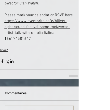
Director, Cían Walsh.
Please mark your calendar or RSVP here
https://www.eventbrite.ca/e/billets-
sight-sound-festival-some-metaverse-
artist-talk-with-qa-olia-lialina-
166174581647
à voir
Commentaires