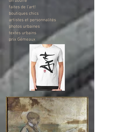
on bouffe
faites de l'art!
boutiques chics
artistes et personnalités
photos urbaines
textes urbains
prix Gémeaux