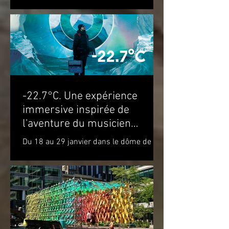
notre prochaine édition. Nous vous
attendons du 22 au 28 août...
-22.7°C. Une expérience
immersive inspirée de
l'aventure du musicien
Molécule dans le cercle
Du 18 au 29 janvier dans le dôme de la
polaire
Satosphère La Société des arts
technologiques [SAT] est heureuse de
présenter l’expérience...