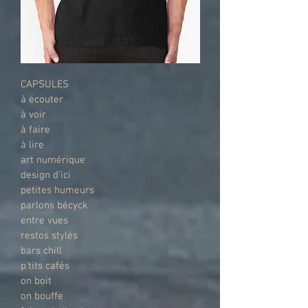
CAPSULES
à écouter
à voir
à faire
à lire
art numérique
design d'ici
petites humeurs
parlons bécyck
entre vues
restos stylés
bars chill
p'tits cafés
on boit
on bouffe