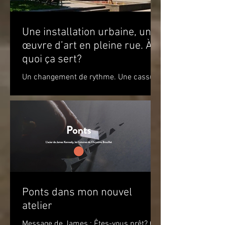
Une installation urbaine, une
œuvre d’art en pleine rue. À
quoi ça sert?
Un changement de rythme. Une cassure
par rapport à l’environnement. Un
apaisement à la vue de ce jeu de
couleurs. Un sourire. Le simple...
Ponts dans mon nouvel
atelier
Message de James : Êtes-vous prêt? Ça