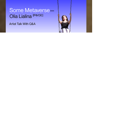
Festival SIGHT + SOUND
présenté par Eastern Bloc, se
poursuit jusqu'au 31 août.
D écouvrez l'exposition Some Universe :
Internet Spaces in a Postdigital World en
ligne gratuite sur
www.sightandsound.online Ajout au...