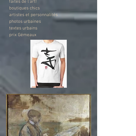
faites de l'art!
boutiques chics
artistes et personnalités
photos urbaines
textes urbains
prix Gémeaux