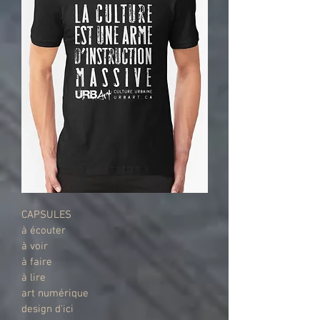
CAPSULES
à écouter
à voir
à faire
à lire
art numérique
design d'ici