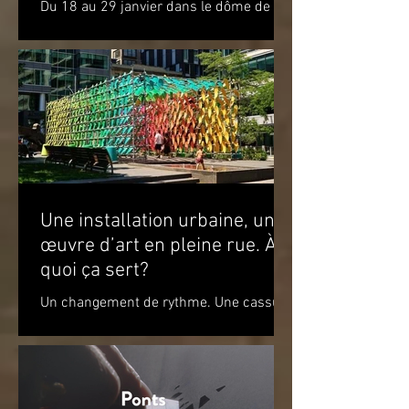
Du 18 au 29 janvier dans le dôme de la
polaire
Satosphère La Société des arts
technologiques [SAT] est heureuse de
présenter l’expérience...
Une installation urbaine, une
œuvre d’art en pleine rue. À
quoi ça sert?
Un changement de rythme. Une cassure
par rapport à l’environnement. Un
apaisement à la vue de ce jeu de
couleurs. Un sourire. Le simple...