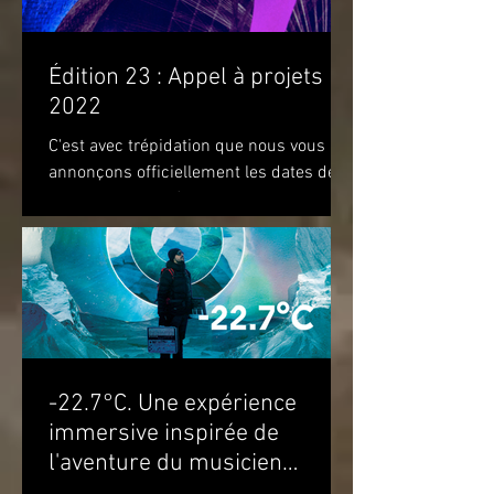
Édition 23 : Appel à projets
2022
C'est avec trépidation que nous vous
annonçons officiellement les dates de
notre prochaine édition. Nous vous
attendons du 22 au 28 août...
-22.7°C. Une expérience
immersive inspirée de
l'aventure du musicien
Molécule dans le cercle