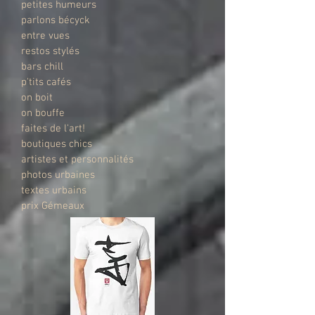
petites humeurs
parlons bécyck
entre vues
restos stylés
bars chill
p'tits cafés
on boit
on bouffe
faites de l'art!
boutiques chics
artistes et personnalités
photos urbaines
textes urbains
prix Gémeaux