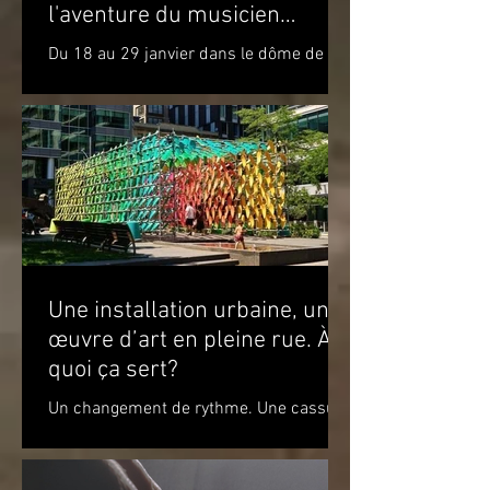
l'aventure du musicien
Molécule dans le cercle
Du 18 au 29 janvier dans le dôme de la
polaire
Satosphère La Société des arts
technologiques [SAT] est heureuse de
présenter l’expérience...
Une installation urbaine, une
œuvre d’art en pleine rue. À
quoi ça sert?
Un changement de rythme. Une cassure
par rapport à l’environnement. Un
apaisement à la vue de ce jeu de
couleurs. Un sourire. Le simple...