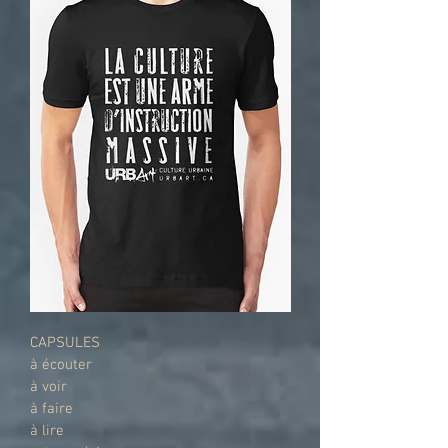
CAPSULES
à écouter
à voir
à faire
à lire