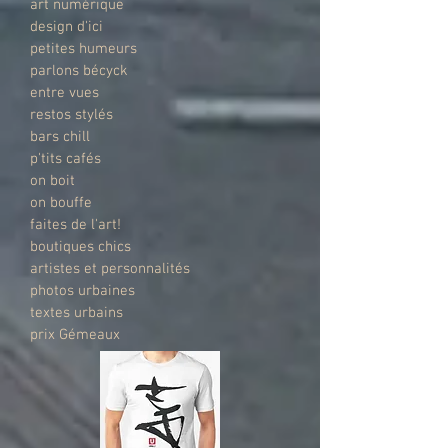
art numérique
design d'ici
petites humeurs
parlons bécyck
entre vues
restos stylés
bars chill
p'tits cafés
on boit
on bouffe
faites de l'art!
boutiques chics
artistes et personnalités
photos urbaines
textes urbains
prix Gémeaux