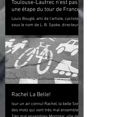
Toulouse-Lautrec n'est pas
une étape du tour de France!
Louis Bouglé, ami de l'artiste, cycliste
sous le nom de L. B. Spoke, directeur de
"Simpson" pour la France Toulouse-
Lautrec 1898 (huile...
Rachel La Belle!
(sur un air connu) Rachel, la belle Sont
des mots qui vont très mal ensembles
Très mal ensembles Montréal, ville de