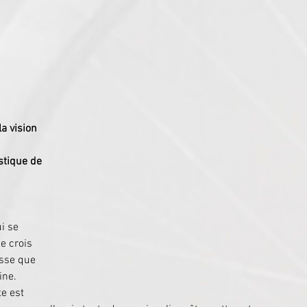
a vision 
 
tique de 
i se 
je crois 
esse que 
ine. 
te est 