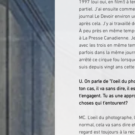
1997 (oui oui, en film!) à t
partiel. J'ai ensuite comm
journal Le Devoir environ u
après cela. J'y ai travaillé 
À peu près en même temps 
à La Presse Canadienne. Je
avec les trois en même tem
parfois dans la même journé
arrêté ce cirque fou lors
suis depuis vingt ans cette
U. On parle de "l'oeil du 
ton cas, il va sans dire, i
t'engagent. Tu as une appro
choses qui t'entourent?
MC. L'oeil du photographe, 
normal, cela va sans dire et 
regard est toujours à la re