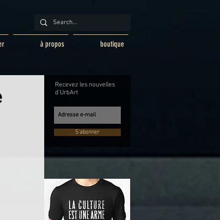
er
à propos
boutique
Recevez les nouvelles
e
d'UrbArt
S'abonner