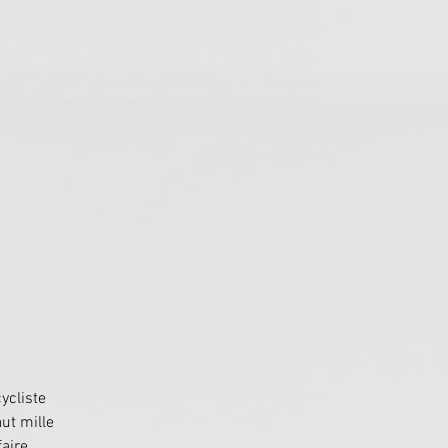
ycliste 
ut mille 
aire 