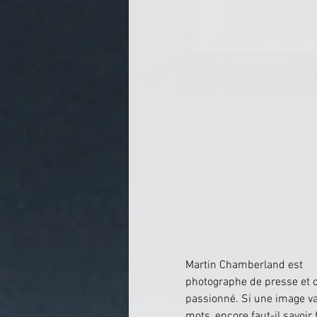
​​Martin Chamberland est 
photographe de presse et c
passionné. Si une image va
mots, encore faut-il savoir f