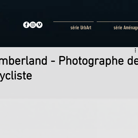
série UrbArt
série Aménag
mberland - Photographe d
ycliste