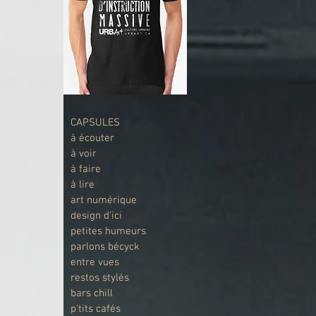
CAPSULES
à écouter
à voir
à faire
à lire
art numérique
design d'ici
petites humeurs
parlons bécyck
entre vues
restos stylés
bars chill
p'tits cafés