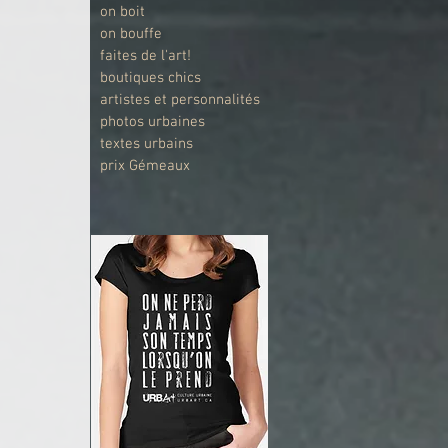
on boit
on bouffe
faites de l'art!
boutiques chics
artistes et personnalités
photos urbaines
textes urbains
prix Gémeaux
 
 