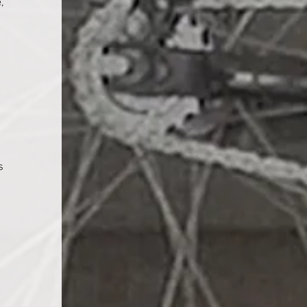
, 
 
s 