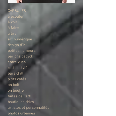
CAPSULES
à écouter
à voir
à faire
à lire
art numérique
design d'ici
petites humeurs
parlons bécyck
entre vues
restos stylés
bars chill
p'tits cafés
on boit
on bouffe
faites de l'art!
boutiques chics
artistes et personnalités
photos urbaines