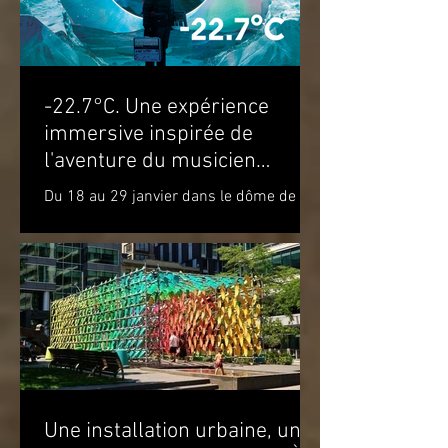
-22.7°C. Une expérience
immersive inspirée de
l'aventure du musicien
Molécule dans le cercle
Du 18 au 29 janvier dans le dôme de la
polaire
Satosphère La Société des arts
technologiques [SAT] est heureuse de
présenter l’expérience...
Une installation urbaine, une