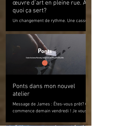
œuvre d’art en pleine rue. À
quoi ça sert?
Un changement de rythme. Une cassure
par rapport à l’environnement. Un
apaisement à la vue de ce jeu de
couleurs. Un sourire. Le simple...
Ponts dans mon nouvel
atelier
Message de James : Êtes-vous prêt? Ça
commence demain vendredi ! Je vous
attends pour célébrer le premier
anniversaire du recueil de...