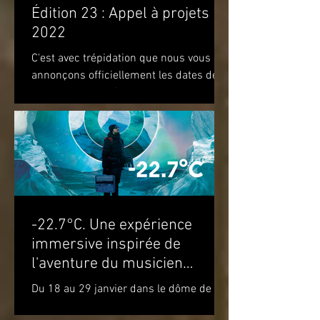
Édition 23 : Appel à projets
2022
C'est avec trépidation que nous vous
annonçons officiellement les dates de
notre prochaine édition. Nous vous
attendons du 22 au 28 août...
-22.7°C. Une expérience
immersive inspirée de
l'aventure du musicien
Molécule dans le cercle
Du 18 au 29 janvier dans le dôme de la
polaire
Satosphère La Société des arts