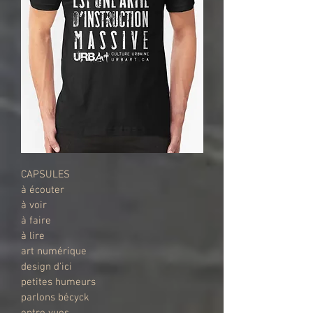
CAPSULES
à écouter
à voir
à faire
à lire
art numérique
design d'ici
petites humeurs
parlons bécyck
entre vues