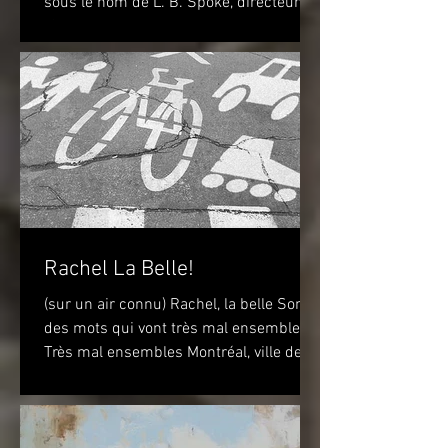
sous le nom de L. B. Spoke, directeur de
"Simpson" pour la France Toulouse-
Lautrec 1898 (huile...
Rachel La Belle!
(sur un air connu) Rachel, la belle Sont
des mots qui vont très mal ensembles
Très mal ensembles Montréal, ville de
vélo? Peut-être...