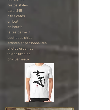
restos stylés
bars chill
p'tits cafés
on boit
on bouffe
faites de l'art!
boutiques chics
artistes et personnalités
photos urbaines
textes urbains
prix Gémeaux