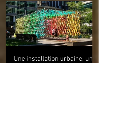
technologiques [SAT] est heureuse de
présenter l’expérience...
Une installation urbaine, une
œuvre d’art en pleine rue. À
quoi ça sert?
Un changement de rythme. Une cassure
par rapport à l’environnement. Un
apaisement à la vue de ce jeu de
couleurs. Un sourire. Le simple...