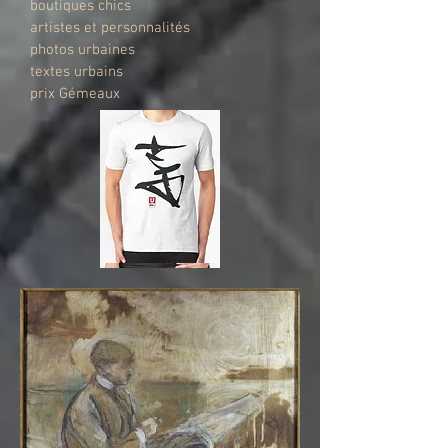
boutiques chics
artistes et personnalités
photos urbaines
textes urbains
prix Gémeaux