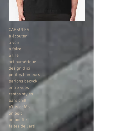
CAPSULES
à écouter
à voir
à faire
à lire
art numérique
design d'ici
petites humeurs
parlons bécyck
entre vues
restos stylés
bars chill
p'tits cafés
on boit
on bouffe
faites de l'art!