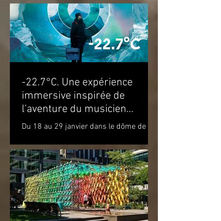
attendons du 22 au 28 août...
-22.7°C. Une expérience
immersive inspirée de
l'aventure du musicien
Molécule dans le cercle
Du 18 au 29 janvier dans le dôme de la
polaire
Satosphère La Société des arts
technologiques [SAT] est heureuse de
présenter l’expérience...