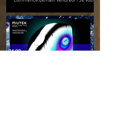
commence demain vendredi ! Je vous
attends pour célébrer le premier
anniversaire du recueil de...
Le Festival MUTEK dévoile la
programmation gratuite de sa
22e édition
Performances sur une scène extérieure
et parcours d’œuvres d’art à travers
Montréal Du 20 août au 5 septembre
2021 Du mardi 24 août au...