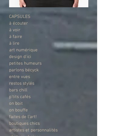
CAPSULES
à écouter
à voir
à faire
à lire
art numérique
design d'ici
petites humeurs
parlons bécyck
entre vues
restos stylés
bars chill
p'tits cafés
on boit
on bouffe
faites de l'art!
boutiques chics
artistes et personnalités